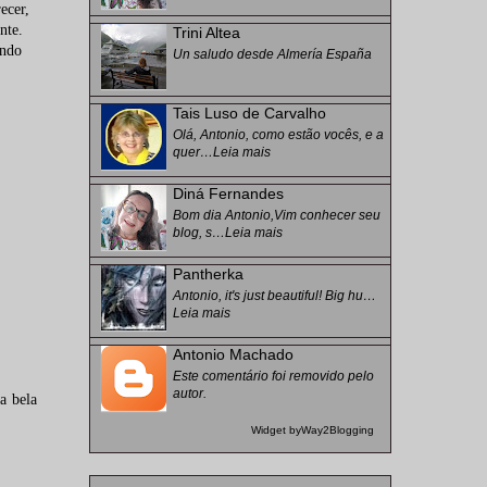
ecer,
nte.
Trini Altea
endo
Un saludo desde Almería España
Tais Luso de Carvalho
Olá, Antonio, como estão vocês, e a
quer…
Leia mais
Diná Fernandes
Bom dia Antonio,Vim conhecer seu
blog, s…
Leia mais
Pantherka
Antonio, it's just beautiful! Big hu…
Leia mais
Antonio Machado
Este comentário foi removido pelo
autor.
a bela
Widget by
Way2Blogging