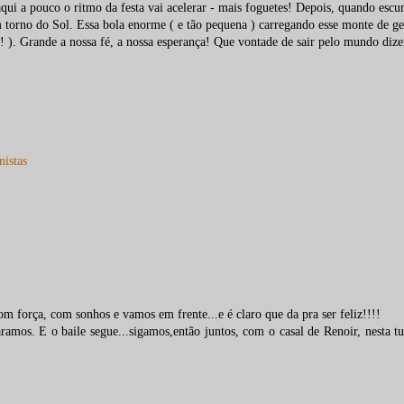
ui a pouco o ritmo da festa vai acelerar - mais foguetes! Depois, quando escur
 torno do Sol. Essa bola enorme ( e tão pequena ) carregando esse monte de ge
s! ). Grande a nossa fé, a nossa esperança! Que vontade de sair pelo mundo diz
nistas
 força, com sonhos e vamos em frente...e é claro que da pra ser feliz!!!!
amos. E o baile segue...sigamos,então juntos, com o casal de Renoir, nesta tu