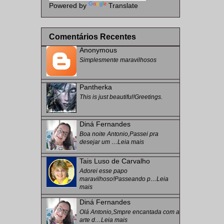
Powered by
Translate
Comentários Recentes
Anonymous
Simplesmente maravilhosos
Pantherka
This is just beautiful!Greetings.
Diná Fernandes
Boa noite Antonio,Passei pra
desejar um …
Leia mais
Tais Luso de Carvalho
Adorei esse papo
maravilhoso!Passeando p…
Leia
mais
Diná Fernandes
Olá Antonio,Smpre encantada com a
arte d…
Leia mais