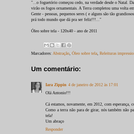
"...o foguetório começou cedo, na verdade desde o Natal. Daq
virão os fogos ornamentais. A Terra completou uma volta em
Gente - pessoas, pequenos seres ( e alguns são tão grandioso
prá todo mundo que dá pra ser feliz!!!..."
Óleo sobre tela - 120x40 - ano de 2011
Marcadores:
Abstração
,
Óleo sobre tela
,
Releituras impressio
Um comentário:
Iara Zippin
4 de janeiro de 2012 às 17:01
Olá Antonio!!!
Cá estamos, novamente, em 2012, com esperança, com
Como a terra não para de girar, nós também não par
tela!
Um abraço
Responder