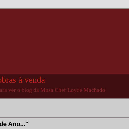
obras à venda
para ver o blog da Musa Chef Loyde Machado
de Ano..."